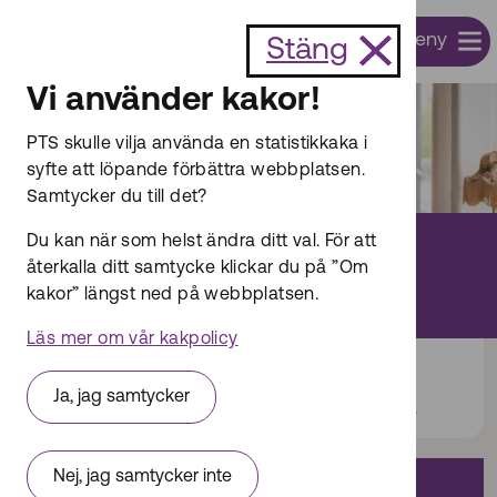
Till innehållet
Meny
Sök
Stäng
Vi använder kakor!
PTS skulle vilja använda en statistikkaka i
syfte att löpande förbättra webbplatsen.
Samtycker du till det?
Digital inkludering
Du kan när som helst ändra ditt val. För att
återkalla ditt samtycke klickar du på ”Om
Digital start
kakor” längst ned på webbplatsen.
Läs mer om vår kakpolicy
Start
Digital inkludering
Ja, jag samtycker
Digitalhjälpen för dig som digital nybörjare
Nej, jag samtycker inte
Hitta på sidan