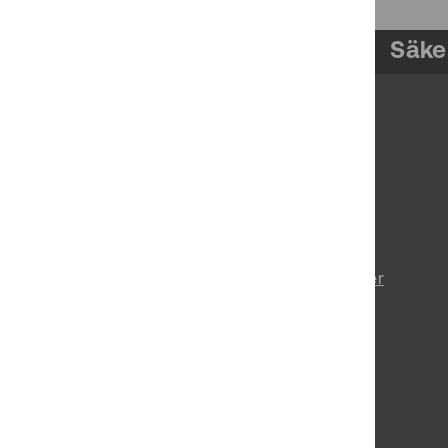
Säke
Om pts.se
Prenumerera på nyheter
Tillgänglighetsredogörelse
Behandling av personuppgifter
Vårt uppdrag
Lediga jobb
Press