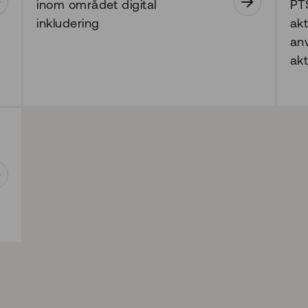
inom området digital
PT
inkludering
ak
an
akt