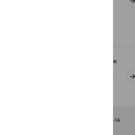
aktörer som vill bidra till att
fler ska våga och vilja vara
digitala.
Inkluderande kommunikation
Vi beskriver olika möjligheter
att kommunicera elektroniskt
på ett inkluderande sätt.
Sidan uppdaterades:
2024-05-14