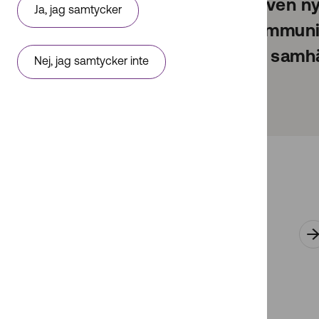
kommunikation, men även nya 
Ja, jag samtycker
tjänster, teknik och kommunik
delaktiga i det digitala samh
Nej, jag samtycker inte
Alla områden
Om att öka digital
inkludering i samhället
PTS jobbar för att öka den
digital inkluderingen i
samhället så att alla ska
kunna vara delaktiga.