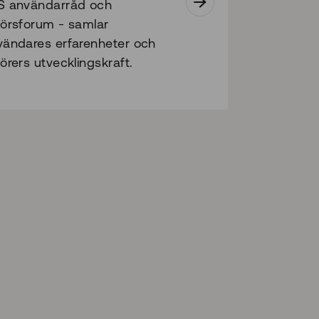
S användarråd och
törsforum - samlar
vändares erfarenheter och
örers utvecklingskraft.