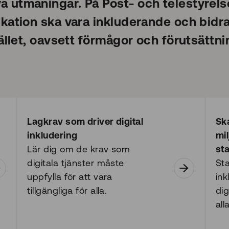
utmaningar. På Post- och telestyrelsen
ation ska vara inkluderande och bidra t
ället, oavsett förmågor och förutsättni
Lagkrav som driver digital
Sk
inkludering
mil
Lär dig om de krav som
st
digitala tjänster måste
Sta
uppfylla för att vara
ink
tillgängliga för alla.
dig
alla