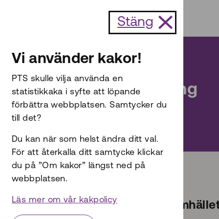
Till innehållet
Stäng
Vi använder kakor!
PTS skulle vilja använda en
Digital inkludering
statistikkaka i syfte att löpande
förbättra webbplatsen. Samtycker du
till det?
Du kan när som helst ändra ditt val.
För att återkalla ditt samtycke klickar
Start
Digital inkludering
du på ”Om kakor” längst ned på
webbplatsen.
Läs mer om vår kakpolicy
Digitaliseringen av samhälle