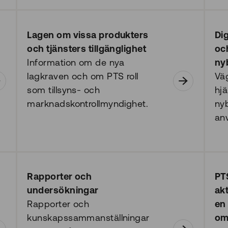
Lagen om vissa produkters
Dig
och tjänsters tillgänglighet
och
Information om de nya
ny
lagkraven och om PTS roll
Vä
som tillsyns- och
hjä
marknadskontrollmyndighet.
nyb
anv
Rapporter och
PT
undersökningar
akt
Rapporter och
en 
kunskapssammanställningar
om