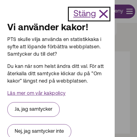
Till innehållet
Meny
Sök
Stäng
Vi använder kakor!
Start
Post
Regler om postutdelning
PTS skulle vilja använda en statistikkaka i
syfte att löpande förbättra webbplatsen.
Samtycker du till det?
Du kan när som helst ändra ditt val. För att
Dokumentsammanfattning
återkalla ditt samtycke klickar du på ”Om
Ändring av Postnords
kakor” längst ned på webbplatsen.
tillståndsvillkor
Läs mer om vår kakpolicy
Öppna dokument
Ja, jag samtycker
Publicerades: 2026-06-18
Nej, jag samtycker inte