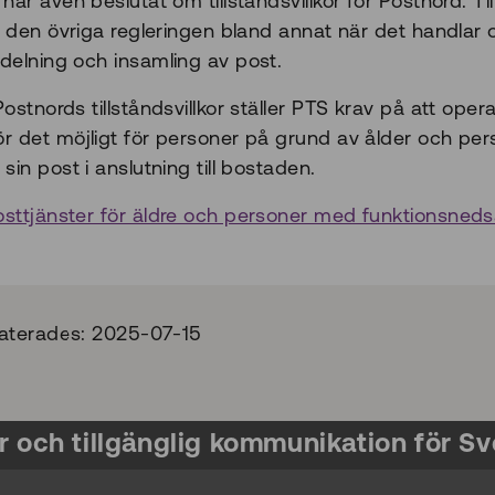
 har även beslutat om tillståndsvillkor för Postnord. T
ll den övriga regleringen bland annat när det handlar 
tdelning och insamling av post.
Postnords tillståndsvillkor ställer PTS krav på att op
ör det möjligt för personer på grund av ålder och pe
 sin post i anslutning till bostaden.
osttjänster för äldre och personer med funktionsnedsä
terades:
2025-07-15
r och tillgänglig kommunikation för Sv