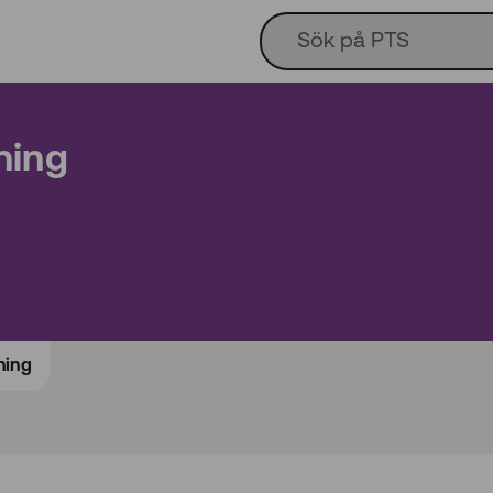
ning
ning