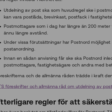
Utdelning av post ska som huvudregel ske i postmo
kan vara postlåda, brevinkast, postfack i fastighets
Postmottagare som i dag har längre än 200 meter til
ännu längre avstånd.
Under vissa förutsättningar har Postnord möjlighet a
postanordning.
Innan en sådan anvisning får ske ska Postnord in
postmottagare, fastighetsägare och andra med bef
reskrifterna och de allmänna råden trädde i kraft den
TS föreskrifter och allmänna råd om utdelning av post
tterligare regler för att säkerst