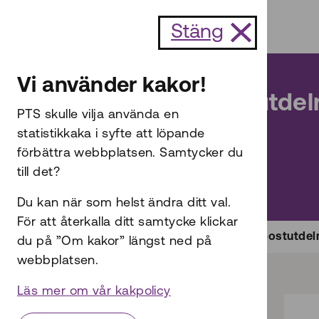
Till innehållet
Stäng
Post
Vi använder kakor!
Regler om postutdel
PTS skulle vilja använda en
statistikkaka i syfte att löpande
förbättra webbplatsen. Samtycker du
till det?
Du kan när som helst ändra ditt val.
För att återkalla ditt samtycke klickar
Start
Post
Regler om postutdel
du på ”Om kakor” längst ned på
webbplatsen.
Läs mer om vår kakpolicy
Hitta på sidan