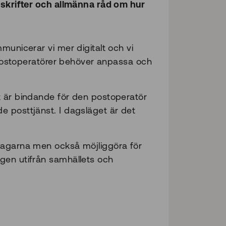
reskrifter och allmänna råd om hur
municerar vi mer digitalt och vi
t postoperatörer behöver anpassa och
t är bindande för den postoperatör
e posttjänst. I dagsläget är det
ttagarna men också möjliggöra för
gen utifrån samhällets och