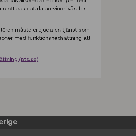
illståndsvillkoren är ett komplement
om att säkerställa servicenivån för
eratören måste erbjuda en tjänst som
rsoner med funktionsnedsättning att
ttning (pts.se)
erige