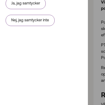
V
Ja, jag samtycker
Reglerna i korthet
p
Ytterligare regler för att
Nej, jag samtycker inte
Po
säkerställa servicenivå
sk
Till topp
ef
P
s
P
R
o
a
R
Vå