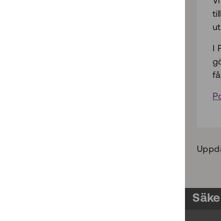
Vi
ti
u
I 
g
få
P
Uppda
Säke