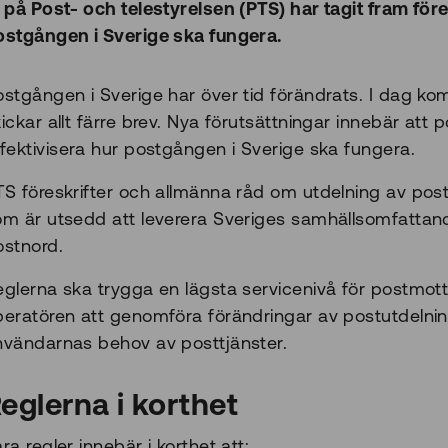
i på Post- och telestyrelsen (PTS) har tagit fram fö
ostgången i Sverige ska fungera.
stgången i Sverige har över tid förändrats. I dag kom
ickar allt färre brev. Nya förutsättningar innebär at
fektivisera hur postgången i Sverige ska fungera.
TS föreskrifter och allmänna råd om utdelning av pos
om är utsedd att leverera Sveriges samhällsomfattand
ostnord.
eglerna ska trygga en lägsta servicenivå för postmo
peratören att genomföra förändringar av postutdelnin
nvändarnas behov av posttjänster.
eglerna i korthet
ra regler innebär i korthet att: