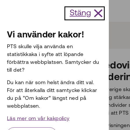
Till innehållet
Stäng
Start
Digital inkludering
Vi använder kakor!
PTS skulle vilja använda en
statistikkaka i syfte att löpande
förbättra webbplatsen. Samtycker du
Delredovis
till det?
inkluderi
Du kan när som helst ändra ditt val.
För att Sverige sk
För att återkalla ditt samtycke klickar
inkludering stärka
du på ”Om kakor” längst ned på
andelen individer 
webbplatsen.
föreslår vi att PT
Läs mer om vår kakpolicy
I delredovisninge