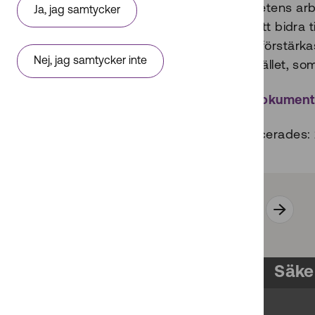
myndighetens arbet
Ja, jag samtycker
sätt för att bidra 
behöver förstärka
Nej, jag samtycker inte
civilsamhället, som
Öppna dokumen
Publicerades:
Alla dokument
Säke