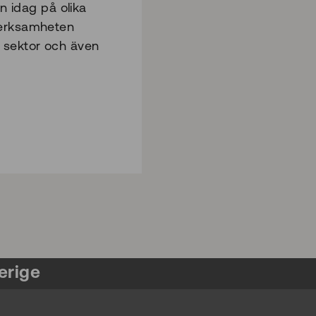
n idag på olika
n verksamheten
t sektor och även
erige