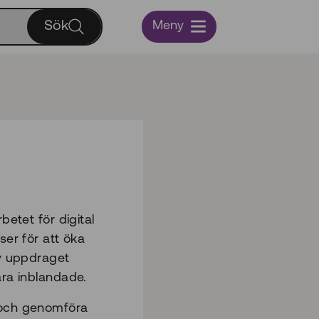
Sök
Meny
betet för digital
ser för att öka
av uppdraget
ara inblandade.
a och genomföra