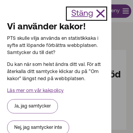
Till innehållet
Meny
Sök
Stäng
Vi använder kakor!
Start
Radio
Radioutrustning
PTS skulle vilja använda en statistikkaka i
syfte att löpande förbättra webbplatsen.
Samtycker du till det?
Du kan när som helst ändra ditt val. För att
Dokumentsammanfattning
återkalla ditt samtycke klickar du på ”Om
Beslut fattade med stöd
kakor” längst ned på webbplatsen.
av LEK 2025
Läs mer om vår kakpolicy
Öppna dokument
Ja, jag samtycker
Publicerades: 2026-02-26
Nej, jag samtycker inte