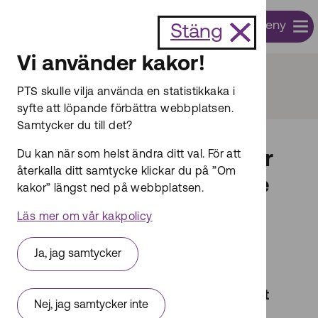
Till innehållet
Meny
Sök
Stäng
Vi använder kakor!
Start
Nyheter och pressmeddelanden
PTS skulle vilja använda en statistikkaka i
syfte att löpande förbättra webbplatsen.
Samtycker du till det?
Du kan när som helst ändra ditt val. För att
Ny undersökning visar
återkalla ditt samtycke klickar du på ”Om
att många fortfarande
kakor” längst ned på webbplatsen.
känner sig utanför
Läs mer om vår kakpolicy
digitaliseringen
Ja, jag samtycker
Svenskarna med
funktionsnedsättning och internet
Nej, jag samtycker inte
(SMFOI) är en enkätundersökning