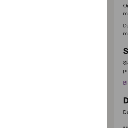
O
m
D
mö
S
Sk
p
Bl
D
De