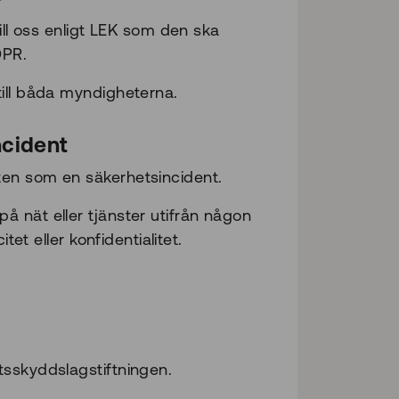
ill oss enligt LEK som den ska
DPR.
till båda myndigheterna.
ncident
ten som en säkerhetsincident.
 nät eller tjänster utifrån någon
tet eller konfidentialitet.
tsskyddslagstiftningen.