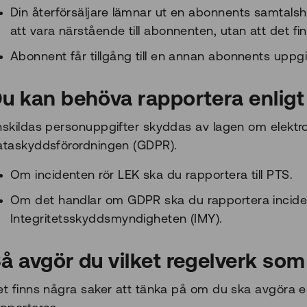
Din återförsäljare lämnar ut en abonnents samtalshi
att vara närstående till abonnenten, utan att det fi
Abonnent får tillgång till en annan abonnents uppgif
u kan behöva rapportera enligt 
nskildas personuppgifter skyddas av lagen om elektr
ataskyddsförordningen (GDPR).
Om incidenten rör LEK ska du rapportera till PTS.
Om det handlar om GDPR ska du rapportera incident
Integritetsskyddsmyndigheten (IMY).
å avgör du vilket regelverk som 
t finns några saker att tänka på om du ska avgöra enl