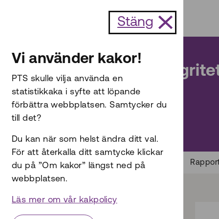
Till innehållet
Stäng
Internet och telefoni
Vi använder kakor!
Rapportera integrite
PTS skulle vilja använda en
statistikkaka i syfte att löpande
förbättra webbplatsen. Samtycker du
till det?
Du kan när som helst ändra ditt val.
För att återkalla ditt samtycke klickar
Start
Internet och telefoni
Rapporte
du på ”Om kakor” längst ned på
webbplatsen.
Läs mer om vår kakpolicy
Hitta på sidan