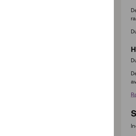
De
r
D
H
D
D
av
R
S
I