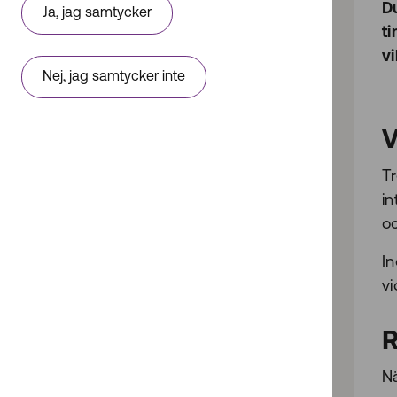
D
Ja, jag samtycker
Viktigt att rapportera när
t
händelser inträffar
v
Nej, jag samtycker inte
Rapportera utan dröjsmål
Rapportera först och
V
komplettera i efterhand
Så gör du för att
Tr
rapportera en incident
i
oc
Det här är en
integritetsincident
I
vi
Du kan behöva
rapportera enligt flera
regler
R
Så avgör du vilket
Nä
regelverk som är aktuellt