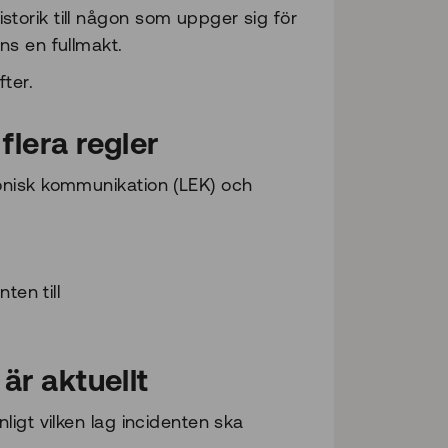
storik till någon som uppger sig för
nns en fullmakt.
ter.
flera regler
onisk kommunikation (LEK) och
en till
är aktuellt
igt vilken lag incidenten ska