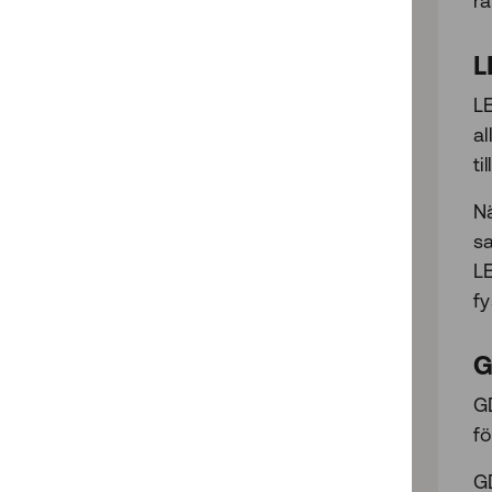
r
L
L
a
ti
N
s
L
fy
G
GD
fö
G