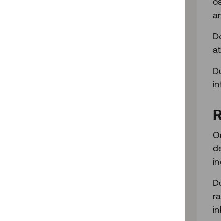
o
a
Säkerhetsskyddslagen
De
Till topp
at
Du
in
R
Om
de
i
D
ra
i