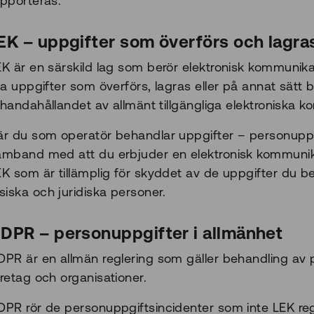
apporteras.
EK – uppgifter som överförs och lagra
EK är en särskild lag som berör elektronisk kommunika
lla uppgifter som överförs, lagras eller på annat sä
llhandahållandet av allmänt tillgängliga elektroniska 
är du som operatör behandlar uppgifter – personuppgif
amband med att du erbjuder en elektronisk kommunikat
EK som är tillämplig för skyddet av de uppgifter du 
siska och juridiska personer.
DPR – personuppgifter i allmänhet
PR är en allmän reglering som gäller behandling av pe
retag och organisationer.
DPR rör de personuppgiftsincidenter som inte LEK reg