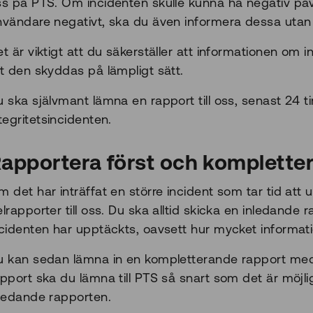
ss på PTS. Om incidenten skulle kunna ha negativ på
nvändare negativt, ska du även informera dessa utan 
t är viktigt att du säkerställer att informationen om
t den skyddas på lämpligt sätt.
 ska självmant lämna en rapport till oss, senast 24 
tegritetsincidenten.
apportera först och kompletter
 det har inträffat en större incident som tar tid att 
lrapporter till oss. Du ska alltid skicka en inledande
ncidenten har upptäckts, oavsett hur mycket informat
u kan sedan lämna in en kompletterande rapport med 
pport ska du lämna till PTS så snart som det är möjli
nledande rapporten.