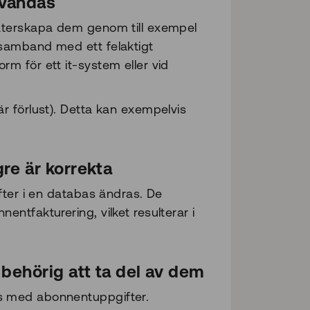
nvändas
t återskapa dem genom till exempel
i samband med ett felaktigt
rm för ett it-system eller vid
är förlust). Detta kan exempelvis
re är korrekta
ifter i en databas ändras. De
entfakturering, vilket resulterar i
 behörig att ta del av dem
as med abonnentuppgifter.