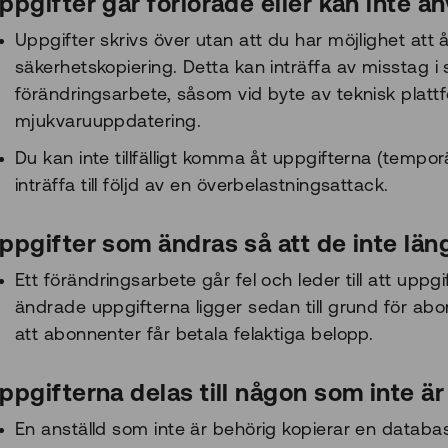
ppgifter går förlorade eller kan inte a
Uppgifter skrivs över utan att du har möjlighet at
säkerhetskopiering. Detta kan inträffa av misstag 
förändringsarbete, såsom vid byte av teknisk plattfo
mjukvaruuppdatering.
Du kan inte tillfälligt komma åt uppgifterna (tempor
inträffa till följd av en överbelastningsattack.
ppgifter som ändras så att de inte läng
Ett förändringsarbete går fel och leder till att uppg
ändrade uppgifterna ligger sedan till grund för abonn
att abonnenter får betala felaktiga belopp.
ppgifterna delas till någon som inte är
En anställd som inte är behörig kopierar en datab