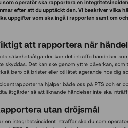
u som operatör ska rapportera en integritetsincident
immar efter att du upptäckt den. Vi beskriver vilka 
ilka uppgifter som ska ingå i rapporten samt om oc
iktigt att rapportera när händel
ots säkerhetsåtgärder kan det inträffa händelser som l
nte skyddas. Det kan ske genom yttre påverkan, som 
kså bero på brister eller otillåtet agerande hos dig s
ncidentrapporterna hjälper både oss på PTS och er o
dta åtgärder så att liknande händelser inte ska inträff
apportera utan dröjsmål
r en integritetsincident inträffar ska du som operatö