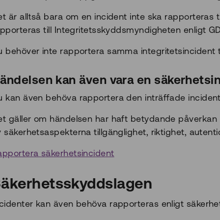
t är alltså bara om en incident inte ska rapporteras t
apporteras till Integritetsskyddsmyndigheten enligt G
u behöver inte rapportera samma integritetsincident 
ändelsen kan även vara en säkerhetsi
u kan även behöva rapportera den inträffade inciden
et gäller om händelsen har haft betydande påverkan på
 säkerhetsaspekterna tillgänglighet, riktighet, autentici
apportera säkerhetsincident
äkerhetsskyddslagen
ncidenter kan även behöva rapporteras enligt säkerhe