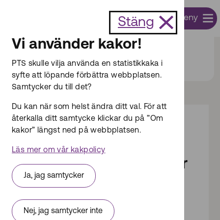
Till innehållet
Meny
Sök
Stäng
Vi använder kakor!
Start
Säkerhet och integritet
PTS skulle vilja använda en statistikkaka i
Säkerhetsskydd
Signalskydd
syfte att löpande förbättra webbplatsen.
Samtycker du till det?
Du kan när som helst ändra ditt val. För att
återkalla ditt samtycke klickar du på ”Om
Dokumentsammanfattning
kakor” längst ned på webbplatsen.
Anmälan om
Läs mer om vår kakpolicy
signalskyddschef eller
Ja, jag samtycker
biträdande
signalskyddschef
Nej, jag samtycker inte