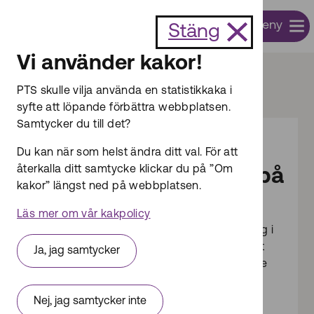
Till innehållet
Meny
Sök
Stäng
Vi använder kakor!
Start
Radio
Amatörradio
PTS skulle vilja använda en statistikkaka i
syfte att löpande förbättra webbplatsen.
Samtycker du till det?
Du kan när som helst ändra ditt val. För att
Dokumentsammanfattning
återkalla ditt samtycke klickar du på ”Om
Brev om amatörradio på
kakor” längst ned på webbplatsen.
engelska
Läs mer om vår kakpolicy
Om du vill använda din amatörradioutrustning i
ett annat land behöver du kunna visa upp ett
Ja, jag samtycker
giltigt amatörradiocertifikat eller motsvarande
handling för telemyndigheten i det aktuella
landet.
Nej, jag samtycker inte