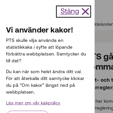
Till innehållet
Stäng
Start
Nyheter och pressmeddelande
Vi använder kakor!
PTS skulle vilja använda en
statistikkaka i syfte att löpande
förbättra webbplatsen. Samtycker du
PTS gå
till det?
somma
Du kan när som helst ändra ditt val.
För att återkalla ditt samtycke klickar
Post- och t
du på ”Om kakor” längst ned på
fiberregler
webbplatsen.
PTS har komm
Läs mer om vår kakpolicy
fiberreglerin