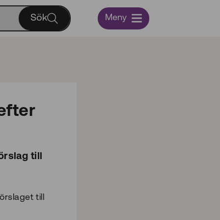
Sök
Meny
efter
rslag till
slaget till