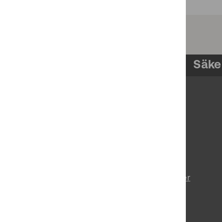
Säke
Om pts.se
Prenumerera på nyheter
Tillgänglighetsredogörelse
Behandling av personuppgifter
Vårt uppdrag