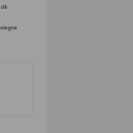
 då
eslagna