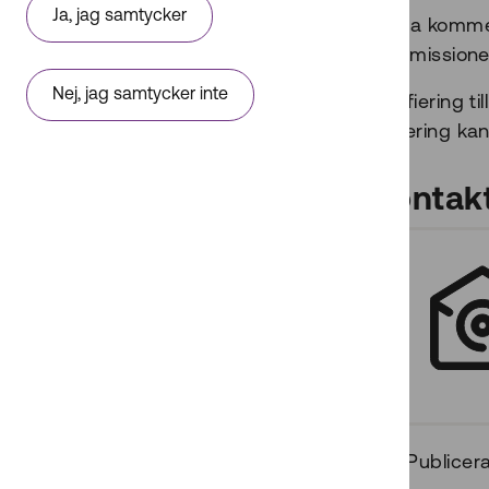
Ja, jag samtycker
Detta kommer
kommissione
Nej, jag samtycker inte
Notifiering 
reglering ka
Kontak
Publicer