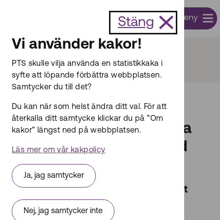
Till innehållet
Meny
Sök
Stäng
Vi använder kakor!
Start
Nyheter och pressmeddelanden
PTS skulle vilja använda en statistikkaka i
syfte att löpande förbättra webbplatsen.
Samtycker du till det?
Du kan när som helst ändra ditt val. För att
PTS föreslår tätare
återkalla ditt samtycke klickar du på ”Om
översyn av de tekniska
kakor” längst ned på webbplatsen.
villkoren för marksänd
Läs mer om vår kakpolicy
tv
Ja, jag samtycker
Den tekniska utvecklingen går fort
och kräver större möjlighet att
Nej, jag samtycker inte
agera utifrån förändrade