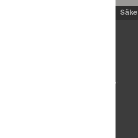
Säke
Om pts.se
Prenumerera på nyheter
Tillgänglighetsredogörelse
Behandling av personuppgifter
Vårt uppdrag
Lediga jobb
Press