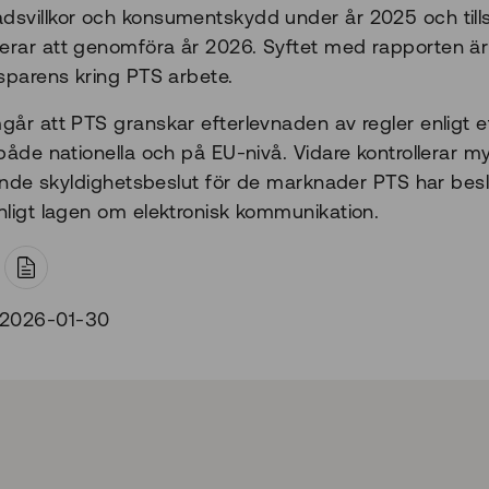
dsvillkor och konsumentskydd under år 2025 och til
rar att genomföra år 2026. Syftet med rapporten är
nsparens kring PTS arbete.
år att PTS granskar efterlevnaden av regler enligt ett
både nationella och på EU-nivå. Vidare kontrollerar m
lande skyldighetsbeslut för de marknader PTS har besl
nligt lagen om elektronisk kommunikation.
t
 2026-01-30