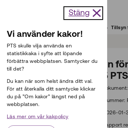
Till innehållet
Stäng
Start
Internet och telefoni
Tillsyn
Vi använder kakor!
PTS skulle vilja använda en
statistikkaka i syfte att löpande
förbättra webbplatsen. Samtycker du
Tillsyn f
till det?
2025 PTS
Du kan när som helst ändra ditt val.
Typ av dokument:
För att återkalla ditt samtycke klickar
du på ”Om kakor” längst ned på
Rapportnummer: 
webbplatsen.
Datum: 2026-01-
Läs mer om vår kakpolicy
I denna rapport re