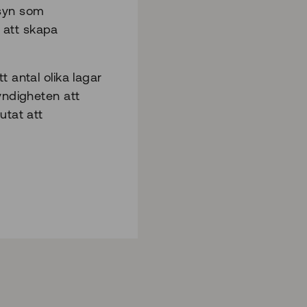
lsyn som
 att skapa
 antal olika lagar
yndigheten att
utat att