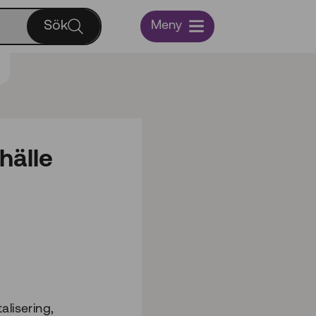
Sök
Meny
hälle
alisering,