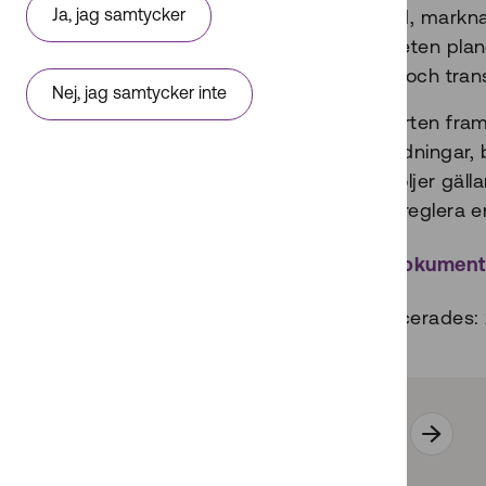
Ja, jag samtycker
bredband, markna
myndigheten plane
tydlighet och tra
Nej, jag samtycker inte
Av rapporten framg
och förordningar, 
aktörer följer gäl
förhandsreglera e
Öppna dokumen
Publicerades:
Alla dokument