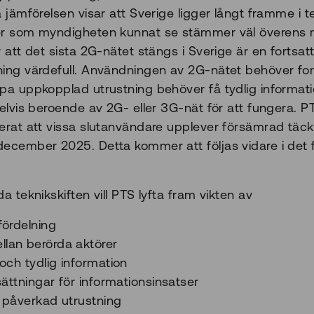
a jämförelsen visar att Sverige ligger långt framme i t
ter som myndigheten kunnat se stämmer väl överens 
r att det sista 2G-nätet stängs i Sverige är en forts
ning värdefull. Användningen av 2G-nätet behöver for
öpa uppkopplad utrustning behöver få tydlig informat
delvis beroende av 2G- eller 3G-nät för att fungera. 
ierat att vissa slutanvändare upplever försämrad täck
december 2025. Detta kommer att följas vidare i det 
a teknikskiften vill PTS lyfta fram vikten av
fördelning
lan berörda aktörer
 och tydlig information
tsättningar för informationsinsatser
v påverkad utrustning