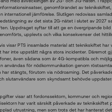
band med avvecklingen av 2G- och 3G-näten. I rappo
 informationsinsatser, genomförandet av teknikskiftet
en internationell jämförelse. Slutligen redovisas samla
nedstängning av det sista 2G-nätet i slutet av 2027 s
ften. Uppdraget syftar till att ge en övergripande bild
genomförts, upplevts och vilka konsekvenser det hittil
 visar PTS insamlade material att teknikskiftet har v
t har inte uppstått några stora incidenter. Däremot 
lefoner, även sådana som är 4G-kompatibla och möjlig
kan användas för nödkommunikation genom röstsamtal ti
har stängts, förutom via nödroaming. Det påverkade
och slutanvändare som skyndsamt behövde uppdatera 
gifter visar att fordonssektorn, kommuner och regio
ektorn har varit särskilt påverkade av teknikskiftet 
plad utrustning, men som trots det har hanterat det