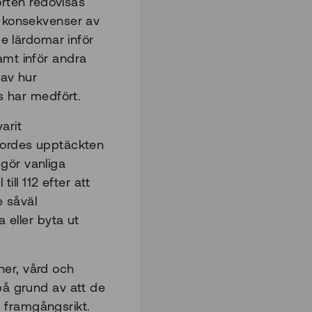
rten redovisas
, konsekvenser av
de lärdomar inför
amt inför andra
 av hur
ls har medfört.
arit
gjordes upptäckten
gör vanliga
ll 112 efter att
 såväl
eller byta ut
ner, vård och
på grund av att de
 framgångsrikt.