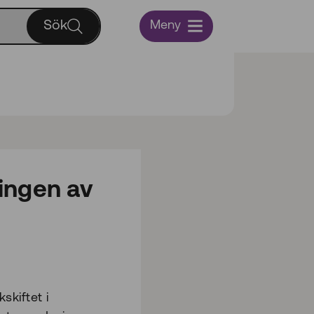
Sök
Meny
lingen av
skiftet i