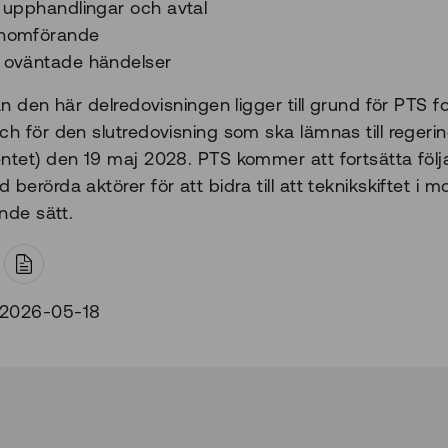
a upphandlingar och avtal
enomförande
 oväntade händelser
n den här delredovisningen ligger till grund för PTS f
h för den slutredovisning som ska lämnas till regeri
tet) den 19 maj 2028. PTS kommer att fortsätta följ
erörda aktörer för att bidra till att teknikskiftet i m
nde sätt.
t
 2026-05-18