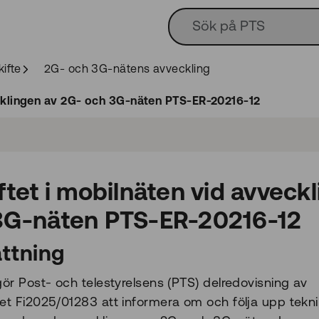
kifte
2G- och 3G-nätens avveckling
ecklingen av 2G- och 3G-näten PTS-ER-20216-12
ftet i mobilnäten vid avveck
3G-näten PTS-ER-20216-12
ttning
ör Post- och telestyrelsens (PTS) delredovisning av
t Fi2025/01283 att informera om och följa upp teknik