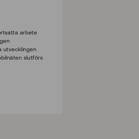
ortsatta arbete
ngen
a utvecklingen
obilnäten slutförs