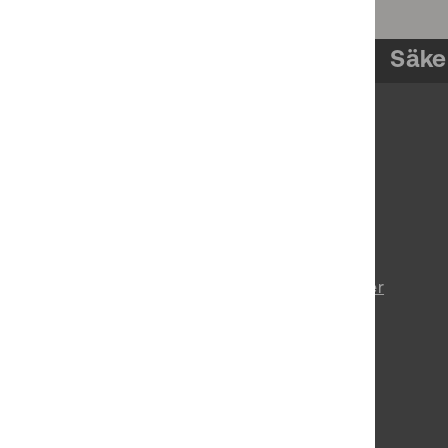
Säke
Om pts.se
Prenumerera på nyheter
Tillgänglighetsredogörelse
Behandling av personuppgifter
Vårt uppdrag
Lediga jobb
Press