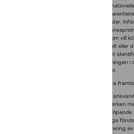
Den internationell
att de erfarenhe
andra länder. Infö
informationssprid
Kunder som vill k
som är helt eller 
uppdraget identif
nedsläckningen i 
uppdraget.
Inför andra framtid
tydlig ansvars
samverkan mel
tidig, löpande
rättsliga föru
inventering a