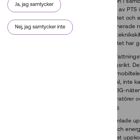
mobilnäten i sam
Ja, jag samtycker
resultatet av PTS
teknikskiftet och 
Telias planerade 
Nej, jag samtycker inte
framtida teknikski
teknikskiftet har 
Sammanfattningsvis
framgångsrikt. De
att vissa mobilte
röstsamtal, inte 
2G- och 3G-näten 
mobiloperatörer 
utrustning.
PTS insamlade upp
omsorg och energis
har mycket uppkop