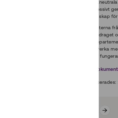
teknikneutral
successivt g
beredskap för
Erfarenheterna frå
inom uppdraget oc
(Finansdepartemen
och samverka med b
på ett väl fungera
Öppna dokumen
Publicerades:
Alla dokument