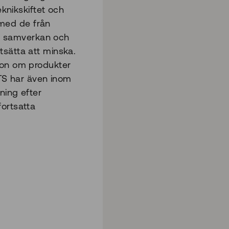
eknikskiftet och
med de från
att samverkan och
tsätta att minska.
ion om produkter
PTS har även inom
ning efter
fortsatta