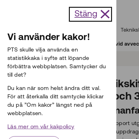
Till innehållet
Stäng
Start
Internet och telefoni
Tekniks
Vi använder kakor!
Teknikskiftet i mobilnäten vid avv
PTS skulle vilja använda en
statistikkaka i syfte att löpande
förbättra webbplatsen. Samtycker du
till det?
Teknikski
Du kan när som helst ändra ditt val.
2G- och 
För att återkalla ditt samtycke klickar
du på ”Om kakor” längst ned på
Sammanfa
webbplatsen.
Denna rapport utg
Läs mer om vår kakpolicy
regeringsuppdrage