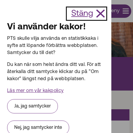
Till innehållet
Meny
Sök
Stäng
Vi använder kakor!
PTS skulle vilja använda en statistikkaka i
syfte att löpande förbättra webbplatsen.
Samtycker du till det?
Internet och telefoni
Du kan när som helst ändra ditt val. För att
återkalla ditt samtycke klickar du på ”Om
Kakor (cookies)
kakor” längst ned på webbplatsen.
Läs mer om vår kakpolicy
Start
Internet och telefoni
Ja, jag samtycker
Hitta på sidan
Vad används kakor till?
Nej, jag samtycker inte